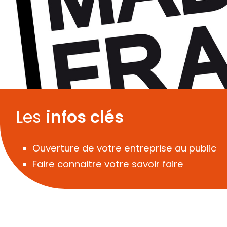
Les
infos clés
Ouverture de votre entreprise au public
Faire connaitre votre savoir faire