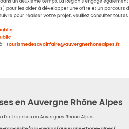
ndra dans un deuxième temps. La Région s’engage égalemen
) pour les aider à développer une offre et un parcours de
à suivre pour réaliser votre projet, veuillez consulter toute
public
ublic
à :
tourismedesavoirfaire@auvergnerhonealpes.fr
rises en Auvergne Rhône Alpes
tes d'entreprises en Auvergnes Rhône Alpes
ve-ma-visite/par-region/auvergne-rhone-alpes/