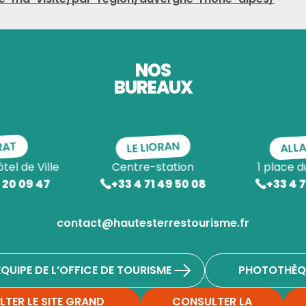
NOS
BUREAUX
ALL
LE LIORAN
RAT
ôtel de Ville
Centre-station
1 place d
1 20 09 47
+33 4 71 49 50 08
+33 4 7
contact@hautesterrestourisme.fr
ÉQUIPE DE L’OFFICE DE TOURISME
PHOTOTHÈQ
TER LE SITE GRAND
CONSULTER LA