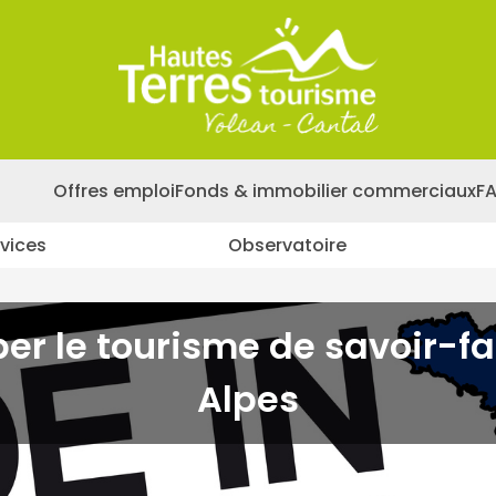
Offres emploi
Fonds & immobilier commerciaux
F
vices
Observatoire
POUR DÉVELOPPER LE TOURISME DE SAVOIR-FAIRE EN AUVERGN
er le tourisme de savoir-
Alpes