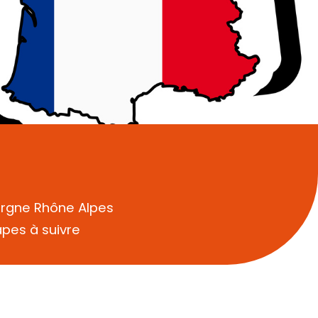
ergne Rhône Alpes
tapes à suivre