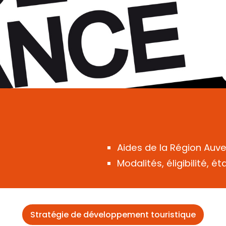
Aides de la Région Auv
Modalités, éligibilité, é
Stratégie de développement touristique