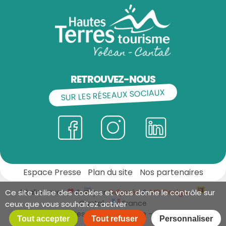
RETROUVEZ-NOUS
SUR LES RÉSEAUX SOCIAUX
Espace Presse
Plan du site
Nos partenaires
Réalisé avec
&
par
Odyssée
&
MD Design
-
Ce site utilise des cookies et vous donne le contrôle sur
Cantal -
France
ceux que vous souhaitez activer
©
2026
Hautes Terres Tourisme - Tous droits
Tout accepter
Tout refuser
Personnaliser
réservés