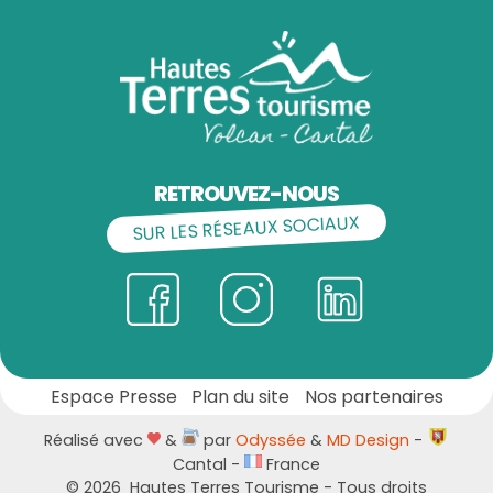
RETROUVEZ-NOUS
SUR LES RÉSEAUX SOCIAUX
Espace Presse
Plan du site
Nos partenaires
Réalisé avec
&
par
Odyssée
&
MD Design
-
Cantal -
France
©
2026
Hautes Terres Tourisme - Tous droits