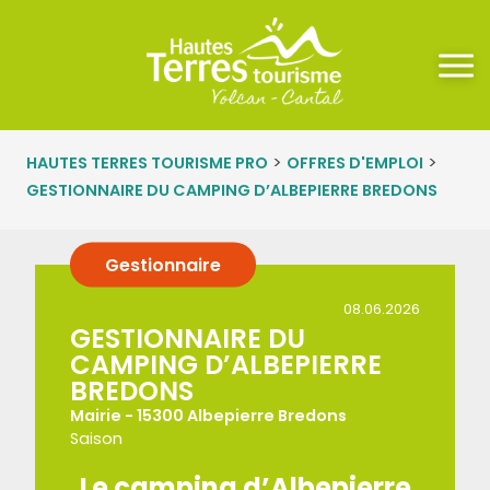
Panneau de gestion des cookies
>
>
HAUTES TERRES TOURISME PRO
OFFRES D'EMPLOI
GESTIONNAIRE DU CAMPING D’ALBEPIERRE BREDONS
Gestionnaire
08.06.2026
GESTIONNAIRE DU
CAMPING D’ALBEPIERRE
BREDONS
Mairie - 15300 Albepierre Bredons
Saison
Le camping d’Albepierre