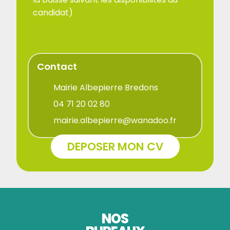
candidat)
Contact
Mairie Albepierre Bredons
04 71 20 02 80
mairie.albepierre@wanadoo.fr
DEPOSER MON CV
NOS