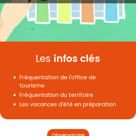
Les
infos clés
Fréquentation de l'office de
tourisme
Fréquentation du territoire
Les vacances d'été en préparation
Observatoire