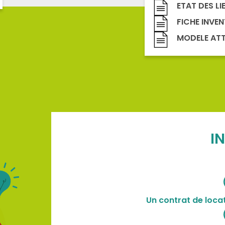
ETAT DES LI
FICHE INVEN
MODELE ATT
I
Un contrat de locat