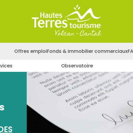
Offres emploi
Fonds & immobilier commerciaux
F
vices
Observatoire
s
DES