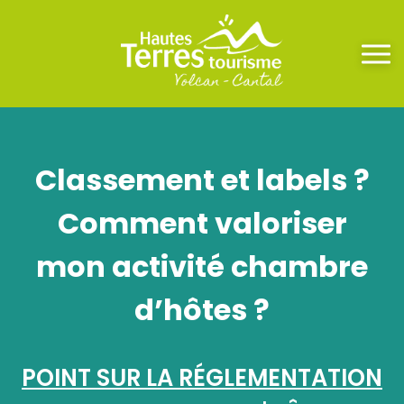
Classement et labels ?
Comment valoriser
mon activité chambre
d’hôtes ?
POINT SUR LA RÉGLEMENTATION