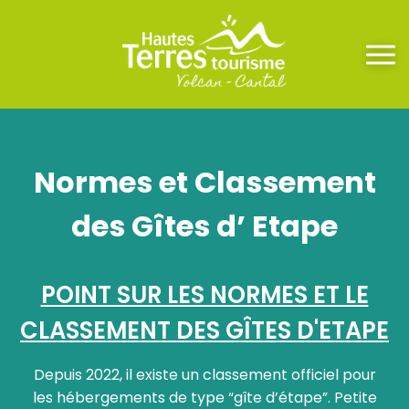
Panneau de gestion des cookies
Normes et Classement
des Gîtes d’ Etape
POINT SUR LES NORMES ET LE
CLASSEMENT DES GÎTES D'ETAPE
Depuis 2022, il existe un classement officiel pour
les hébergements de type “gîte d’étape”. Petite